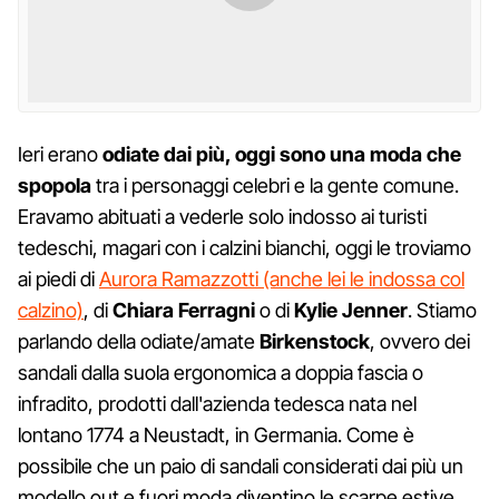
Ieri erano
odiate dai più, oggi sono una moda che
spopola
tra i personaggi celebri e la gente comune.
Eravamo abituati a vederle solo indosso ai turisti
tedeschi, magari con i calzini bianchi, oggi le troviamo
ai piedi di
Aurora Ramazzotti (anche lei le indossa col
calzino)
, di
Chiara Ferragni
o di
Kylie Jenner
. Stiamo
parlando della odiate/amate
Birkenstock
, ovvero dei
sandali dalla suola ergonomica a doppia fascia o
infradito, prodotti dall'azienda tedesca nata nel
lontano 1774 a Neustadt, in Germania. Come è
possibile che un paio di sandali considerati dai più un
modello out e fuori moda diventino le scarpe estive