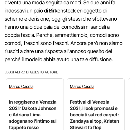
diventa una moda seguita da molti. Se due anni fa
indossavi un paio di Birkenstock eri oggetto di
scherno e derisione, oggi gli stessi che sfottevano
hanno una o due paia dei comodissimi sandali a
doppia fascia. Perché, ammettiamolo, comodi sono
comodi, freschi sono freschi. Ancora però non siamo
riusciti a dare una risposta all'annoso quesito del
perché il modello abbia avuto una tale diffusione.
LEGGI ALTRO DI QUESTO AUTORE
Marco
Casola
Marco
Casola
In reggiseno a Venezia
Festival di Venezia
2021: Dakota Johnson
2021, i look promossi e
e Adriana Lima
bocciati sul red carpet:
sdoganano l'intimo sul
Zendaya al top, Kristen
tappeto rosso
Stewart fa flop