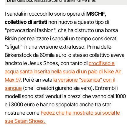
Le Birkenstock realizzate con una Birkin di Hermes
I sandali in coccodrillo sono opera di
MSCHF,
collettivo di artisti
non nuovo a questo tipo di
"provocazioni fashion", che ha distrutto una borsa
Birkin per realizzare i sandali un tempo considerati
"sfigati" in una versione extra lusso. Prima delle
Birkenstock da 60mila euro lo stesso collettivo aveva
lanciato le Jesus Shoes, con tanto di
crocifisso e
acqua santa inserita nella suola di un paio di Nike Air
Max 97
. Poi è arrivata
la versione "satanica" con il
sangue
(che i creatori giurano sia vero). Entrambi i
modelli sono stati venduti a prezzi che vanno dai 1000
e i 3000 euro e hanno spopolato anche tra star
nostrane come
Fedez che ha mostrato sui social le
sue Satan Shoes.