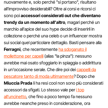
nuovamente e, solo perché "si portano", risultano
all'improvviso desiderabili? Oltre ai corsi e ricorsi ci
sono poi
accessori considerati out che diventano
trendy da un momento all'altro
, magari perché un
marchio all'apice del suo hype decide di inserirli in
collezione o perché una celeb o un influencer mostra
sui social quel particolare dettaglio. Basti pensare alla
Ferragni
, che recentemente
ha sdoganato il
mollettone per capelli
(alias "la pinza"): nessuno
avrebbe mai osato sfoggiarlo in spiaggia o addirittura
in un'occasione serale. Che dire poi dei
cappelli da
pescatore tanto di moda ultimamente
? Dopo che
Miuccia Prada
li ha resi cool non sono più considerati
accessori da sfigati. Lo stesso vale per
i top
all'uncinetto
, che fino a poco tempo fa nessuno
avrebbe neanche preso in considerazione, ora