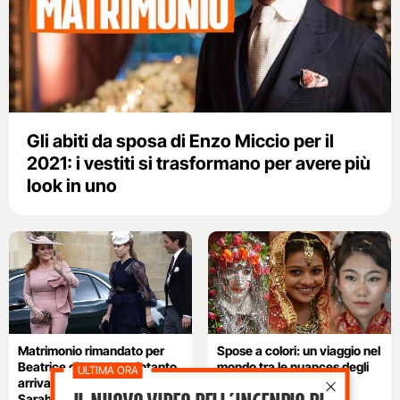
Gli abiti da sposa di Enzo Miccio per il
2021: i vestiti si trasformano per avere più
look in uno
Matrimonio rimandato per
Spose a colori: un viaggio nel
Beatrice di York? Ma intanto
mondo tra le nuances degli
arriva già il regalo di mamma
abiti per il matrimonio
Sarah Ferguson