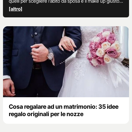
quelli per scegliere l’abito da sposa e il make up giusto
per le nozze, ecco tutto quello che devi sapere per il
[altro]
tuo giorno speciale.
Cosa regalare ad un matrimonio: 35 idee
regalo originali per le nozze