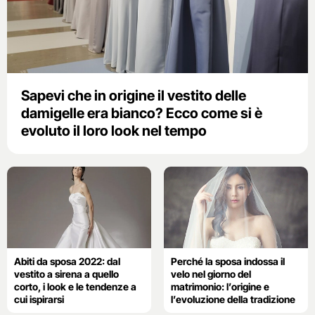
Sapevi che in origine il vestito delle
damigelle era bianco? Ecco come si è
evoluto il loro look nel tempo
Abiti da sposa 2022: dal
Perché la sposa indossa il
vestito a sirena a quello
velo nel giorno del
corto, i look e le tendenze a
matrimonio: l’origine e
cui ispirarsi
l’evoluzione della tradizione