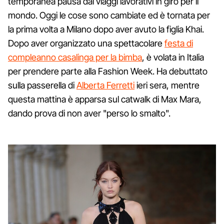
temporanea pausa dai viaggi lavorativi in giro per il
mondo. Oggi le cose sono cambiate ed è tornata per
la prima volta a Milano dopo aver avuto la figlia Khai.
Dopo aver organizzato una spettacolare
festa di
compleanno casalinga per la bimba
, è volata in Italia
per prendere parte alla Fashion Week. Ha debuttato
sulla passerella di
Alberta Ferretti
ieri sera, mentre
questa mattina è apparsa sul catwalk di Max Mara,
dando prova di non aver "perso lo smalto".