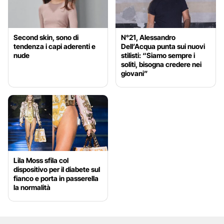
Second skin, sono di
N°21, Alessandro
tendenza i capi aderenti e
Dell’Acqua punta sui nuovi
nude
stilisti: “Siamo sempre i
soliti, bisogna credere nei
giovani”
Lila Moss sfila col
dispositivo per il diabete sul
fianco e porta in passerella
la normalità