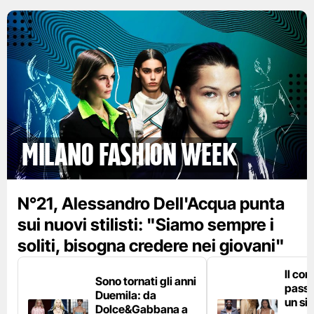
Milano Fashion Week
N°21, Alessandro Dell'Acqua punta
sui nuovi stilisti: "Siamo sempre i
soliti, bisogna credere nei giovani"
Il cor
Sono tornati gli anni
passe
Duemila: da
un si
Dolce&Gabbana a