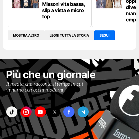
oppre
Missoni vita bassa,
diven
slip a vista e micro
manif
top
empo
MOSTRA ALTRO
LEGGI TUTTA LA STORIA
SEGUI
Più che un giornale
Il media che racconta il tempo in cui
viviamo con occhi moderni