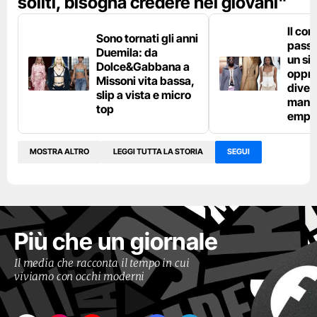
soliti, bisogna credere nei giovani"
Il cor
Sono tornati gli anni
passe
Duemila: da
un si
Dolce&Gabbana a
oppre
Missoni vita bassa,
diven
slip a vista e micro
manif
top
empo
MOSTRA ALTRO
LEGGI TUTTA LA STORIA
SEGUI
Più che un giornale
Il media che racconta il tempo in cui
viviamo con occhi moderni