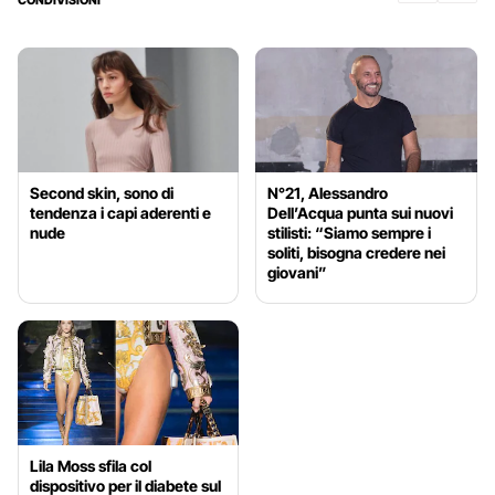
CONDIVISIONI
Second skin, sono di
N°21, Alessandro
tendenza i capi aderenti e
Dell’Acqua punta sui nuovi
nude
stilisti: “Siamo sempre i
soliti, bisogna credere nei
giovani”
Lila Moss sfila col
dispositivo per il diabete sul