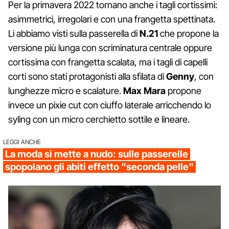
Per la primavera 2022 tornano anche i tagli cortissimi:
asimmetrici, irregolari e con una frangetta spettinata.
Li abbiamo visti sulla passerella di
N.21
che propone la
versione più lunga con scriminatura centrale oppure
cortissima con frangetta scalata, ma i tagli di capelli
corti sono stati protagonisti alla sfilata di
Genny
, con
lunghezze micro e scalature.
Max Mara
propone
invece un pixie cut con ciuffo laterale arricchendo lo
syling con un micro cerchietto sottile e lineare.
LEGGI ANCHE
La moda si mette a nudo: sulle passerelle
spopolano gli abiti effetto "seconda pelle"