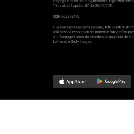
Fanpage.it è una testata giornalistica registrata presso
Tribunale di Napoli n. 57 del 26/07/2011.
ISSN 3035-3475
Ove non espressamente indicato, tutti i diritti di sfru
utilizzazione economica del materiale fotografico pre
sito Fanpage.it sono da intendersi di proprietà dei forn
LaPresse e Getty Images.