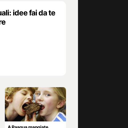
li: idee fai da te
re
A Pasqua mangiate