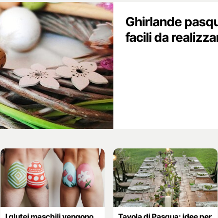
Ghirlande pasqua
facili da realizza
I glutei maschili vengono
Tavola di Pasqua: idee per