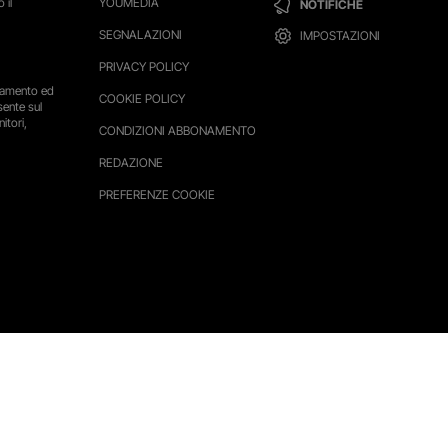
 il
YOUMEDIA
NOTIFICHE
SEGNALAZIONI
IMPOSTAZIONI
PRIVACY POLICY
ttamento ed
COOKIE POLICY
sente sul
itori,
CONDIZIONI ABBONAMENTO
REDAZIONE
PREFERENZE COOKIE