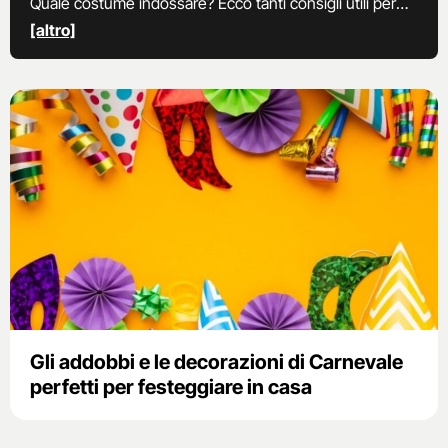
Quale costume indossare? Ecco tanti consigli utili per
creare addobbi, maschere ed abiti di Carnevale.
[altro]
Gli addobbi e le decorazioni di Carnevale
perfetti per festeggiare in casa