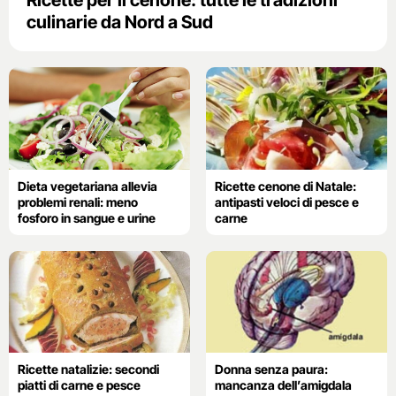
Ricette per il cenone: tutte le tradizioni
culinarie da Nord a Sud
Dieta vegetariana allevia
Ricette cenone di Natale:
problemi renali: meno
antipasti veloci di pesce e
fosforo in sangue e urine
carne
Ricette natalizie: secondi
Donna senza paura:
piatti di carne e pesce
mancanza dell’amigdala