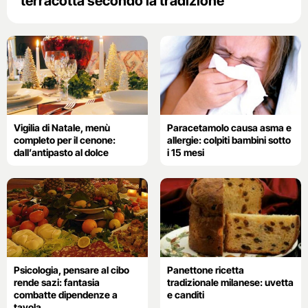
terracotta secondo la tradizione
Vigilia di Natale, menù
Paracetamolo causa asma e
completo per il cenone:
allergie: colpiti bambini sotto
dall’antipasto al dolce
i 15 mesi
Psicologia, pensare al cibo
Panettone ricetta
rende sazi: fantasia
tradizionale milanese: uvetta
combatte dipendenze a
e canditi
tavola