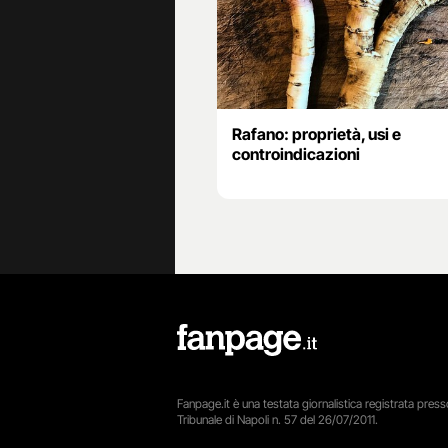
Rafano: proprietà, usi e
controindicazioni
Fanpage.it è una testata giornalistica registrata presso
Tribunale di Napoli n. 57 del 26/07/2011.