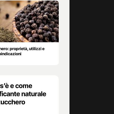
ero: proprietà, utilizzi e
oindicazioni
os’è e come
cificante naturale
 zucchero