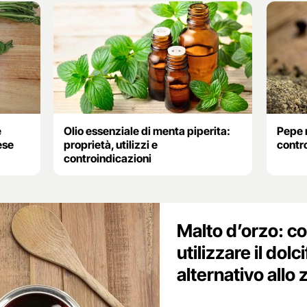
e
Olio essenziale di menta piperita:
Pepe n
ese
proprietà, utilizzi e
contr
controindicazioni
Malto d’orzo: c
utilizzare il dol
alternativo allo