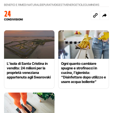
BENEFICI E RIMEDI NATURALI
DEPURATIVI
DIGESTIVI
ENERGETICI
LEGUMI
NEWS
24
CONDIVISIONI
L’isola di Santa Cristina in
Ogni quanto cambiare
vendita: 24 milioni per la
spugne e strofinacci in
proprietà veneziana
cucina, l’igienista:
appartenuta agli Swarovski
“Disinfettare dopo utilizzo e
usare acqua bollente”