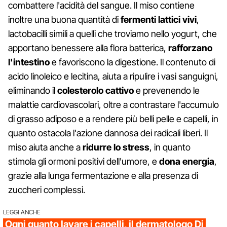
combattere l'acidità del sangue. Il miso contiene
inoltre una buona quantità di
fermenti lattici vivi
,
lactobacilli simili a quelli che troviamo nello yogurt, che
apportano benessere alla flora batterica,
rafforzano
l'intestino
e favoriscono la digestione. Il contenuto di
acido linoleico e lecitina, aiuta a ripulire i vasi sanguigni,
eliminando il
colesterolo cattivo
e prevenendo le
malattie cardiovascolari, oltre a contrastare l'accumulo
di grasso adiposo e a rendere più belli pelle e capelli, in
quanto ostacola l'azione dannosa dei radicali liberi. Il
miso aiuta anche a
ridurre lo stress
, in quanto
stimola gli ormoni positivi dell'umore, e
dona energia
,
grazie alla lunga fermentazione e alla presenza di
zuccheri complessi.
LEGGI ANCHE
Ogni quanto lavare i capelli, il dermatologo Di