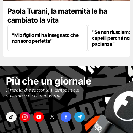
Paola Turani, la maternità le ha
cambiato la vita
"Se non riusciamo a
"Mio figlio mi ha insegnato che
capelli perché non
non sono perfetta"
pazienza"
Più che un giornale
Il media che racconta il tempo in cui
viviamo con occhi moderni