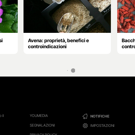
si
Avena: proprietà, benefici e
Bacche
controindicazioni
contr
 il
YOUMEDIA
NOTIFICHE
SEGNALAZIONI
IMPOSTAZIONI
PRIVACY POLICY