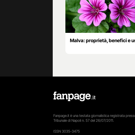
Malva: proprietà, benefici e u
Fanpage.it è una testata giornalistica registrata presso
Tribunale di Napoli n. 57 del 26/07/2011.
ISSN 3035-3475