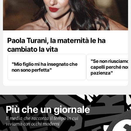
Paola Turani, la maternità le ha
cambiato la vita
"Se non riusciamo a
"Mio figlio mi ha insegnato che
capelli perché non
non sono perfetta"
pazienza"
Più che un giornale
Il media che racconta il tempo in cui
viviamo con occhi moderni