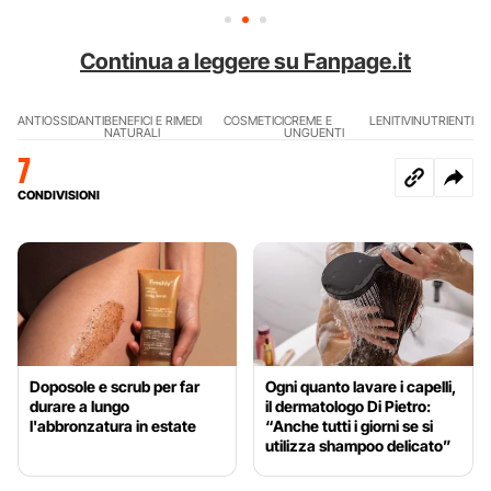
Continua a leggere su Fanpage.it
ANTIOSSIDANTI
BENEFICI E RIMEDI
COSMETICI
CREME E
LENITIVI
NUTRIENTI
NATURALI
UNGUENTI
7
CONDIVISIONI
Doposole e scrub per far
Ogni quanto lavare i capelli,
durare a lungo
il dermatologo Di Pietro:
l'abbronzatura in estate
“Anche tutti i giorni se si
utilizza shampoo delicato”