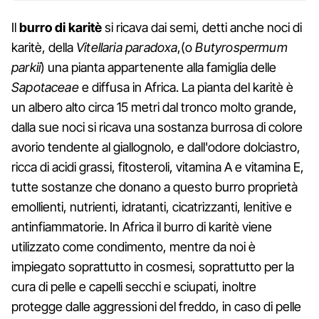
Il
burro di karitè
si ricava dai semi, detti anche noci di
karitè, della
Vitellaria paradoxa
,(o
Butyrospermum
parkii
) una pianta appartenente alla famiglia delle
Sapotaceae
e diffusa in Africa. La pianta del karitè è
un albero alto circa 15 metri dal tronco molto grande,
dalla sue noci si ricava una sostanza burrosa di colore
avorio tendente al giallognolo, e dall'odore dolciastro,
ricca di acidi grassi, fitosteroli, vitamina A e vitamina E,
tutte sostanze che donano a questo burro proprietà
emollienti, nutrienti, idratanti, cicatrizzanti, lenitive e
antinfiammatorie. In Africa il burro di karitè viene
utilizzato come condimento, mentre da noi è
impiegato soprattutto in cosmesi, soprattutto per la
cura di pelle e capelli secchi e sciupati, inoltre
protegge dalle aggressioni del freddo, in caso di pelle