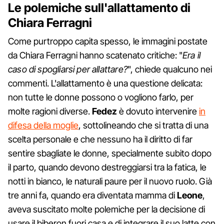
Le polemiche sull'allattamento di
Chiara Ferragni
Come purtroppo capita spesso, le immagini postate
da Chiara Ferragni hanno scatenato critiche: "
Era il
caso di spogliarsi per allattare?
", chiede qualcuno nei
commenti. L'allattamento è una questione delicata:
non tutte le donne possono o vogliono farlo, per
molte ragioni diverse.
Fedez
è dovuto intervenire
in
difesa della moglie
, sottolineando che si tratta di una
scelta personale e che nessuno ha il diritto di far
sentire sbagliate le donne, specialmente subito dopo
il parto, quando devono destreggiarsi tra la fatica, le
notti in bianco, le naturali paure per il nuovo ruolo. Già
tre anni fa, quando era diventata mamma di
Leone
,
aveva suscitato molte polemiche per la decisione di
usare il biberon fuori casa e di integrare il suo latte con