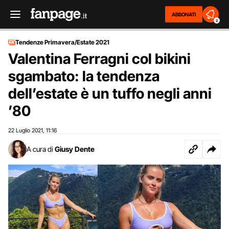
ABBONATI
2
Tendenze Primavera/Estate 2021
Valentina Ferragni col bikini
sgambato: la tendenza
dell’estate è un tuffo negli anni
’80
22 Luglio 2021
11:16
,
A cura di
Giusy Dente