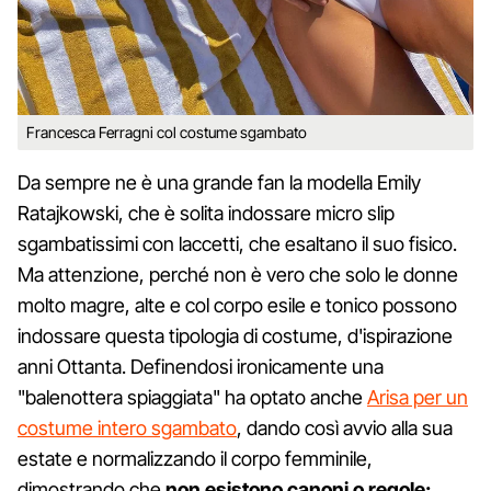
Francesca Ferragni col costume sgambato
Da sempre ne è una grande fan la modella Emily
Ratajkowski, che è solita indossare micro slip
sgambatissimi con laccetti, che esaltano il suo fisico.
Ma attenzione, perché non è vero che solo le donne
molto magre, alte e col corpo esile e tonico possono
indossare questa tipologia di costume, d'ispirazione
anni Ottanta. Definendosi ironicamente una
"balenottera spiaggiata" ha optato anche
Arisa per un
costume intero sgambato
, dando così avvio alla sua
estate e normalizzando il corpo femminile,
dimostrando che
non esistono canoni o regole: