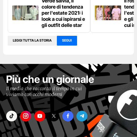
Verde salvia, il
Il rosa
colore di tendenza
tende
per l'estate 2021: i
l'esta
look a cui ispirarsi e
e gli
gli outfit delle star
cui is
LEGGI TUTTA LA STORIA
SEGUI
Più che un giornale
Il media che racconta il tempo in cui
viviamo con occhi moderni