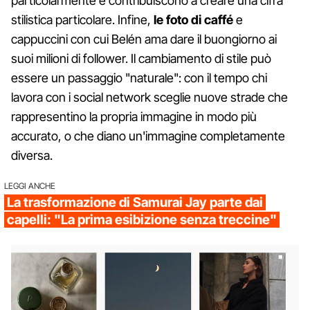
particolarmente e contribuiscono a creare una cifra
stilistica particolare. Infine,
le foto di caffé
e
cappuccini con cui Belén ama dare il buongiorno ai
suoi milioni di follower. Il cambiamento di stile può
essere un passaggio "naturale": con il tempo chi
lavora con i social network sceglie nuove strade che
rappresentino la propria immagine in modo più
accurato, o che diano un'immagine completamente
diversa.
LEGGI ANCHE
La trasformazione di Samurai Jay parte dai
capelli: "La prima esibizione senza treccine"