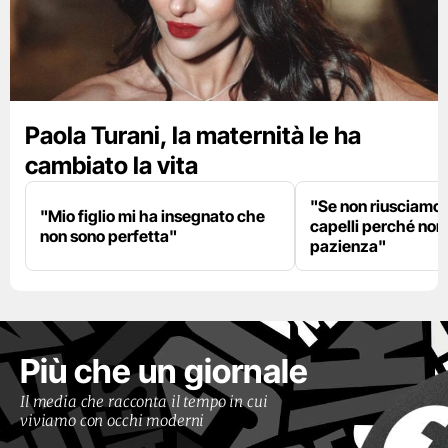
Paola Turani, la maternità le ha
cambiato la vita
"Se non riusciamo a
"Mio figlio mi ha insegnato che
capelli perché non
non sono perfetta"
pazienza"
Più che un giornale
Il media che racconta il tempo in cui
viviamo con occhi moderni