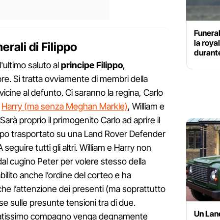
Funeral
la roya
erali di Filippo
durante 
l'ultimo saluto al
principe Filippo
,
re. Si tratta ovviamente di membri della
vicine al defunto. Ci saranno la regina, Carlo
,
Harry (ma senza Meghan Markle)
, William e
 Sarà proprio il primogenito Carlo ad aprire il
ilippo trasportato su una Land Rover Defender
seguire tutti gli altri. William e Harry non
dal cugino Peter per volere stesso della
ilito anche l’ordine del corteo e ha
he l’attenzione dei presenti (ma soprattutto
se sulle presunte tensioni tra di due.
Un Lan
 amatissimo compagno venga degnamente