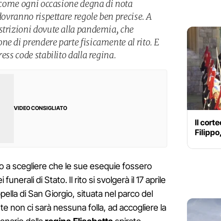
o come ogni occasione degna di nota
 dovranno rispettare regole ben precise. A
strizioni dovute alla pandemia, che
e di prendere parte fisicamente al rito. E
ess code stabilito dalla regina.
VIDEO CONSIGLIATO
Il corte
Filippo
sso a scegliere che le sue esequie fossero
unerali di Stato. Il rito si svolgerà il 17 aprile
ppella di San Giorgio, situata nel parco del
e non ci sarà nessuna folla, ad accogliere la