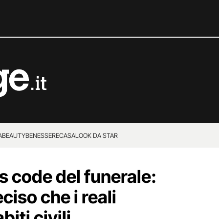
A
BEAUTY
BENESSERE
CASA
LOOK DA STAR
ss code del funerale:
ciso che i reali
biti civili