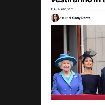
16 Aprile 2021
10:33
,
A cura di
Giusy Dente