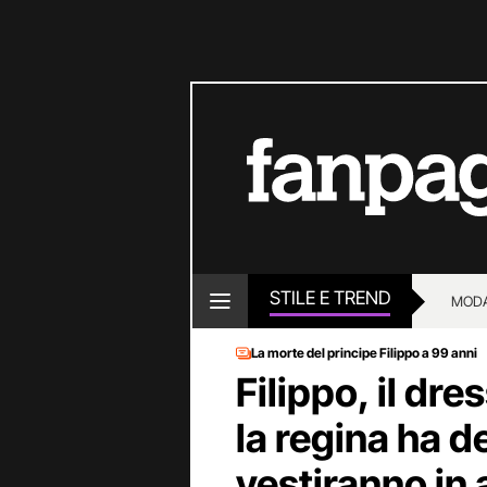
STILE E TREND
MOD
La morte del principe Filippo a 99 anni
Filippo, il dre
la regina ha de
vestiranno in a