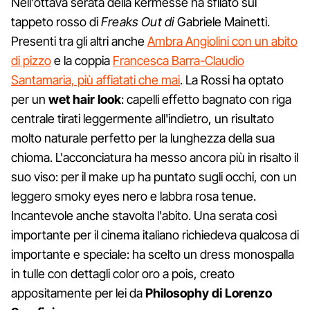
Nell'ottava serata della kermesse ha sfilato sul
tappeto rosso di
Freaks Out di
Gabriele Mainetti.
Presenti tra gli altri anche
Ambra Angiolini con un abito
di pizzo
e la coppia
Francesca Barra-Claudio
Santamaria, più affiatati che mai
. La Rossi ha optato
per un
wet hair look
: capelli effetto bagnato con riga
centrale tirati leggermente all'indietro, un risultato
molto naturale perfetto per la lunghezza della sua
chioma. L'acconciatura ha messo ancora più in risalto il
suo viso: per il make up ha puntato sugli occhi, con un
leggero smoky eyes nero e labbra rosa tenue.
Incantevole anche stavolta l'abito. Una serata così
importante per il cinema italiano richiedeva qualcosa di
importante e speciale: ha scelto un dress monospalla
in tulle con dettagli color oro a pois, creato
appositamente per lei da
Philosophy di Lorenzo