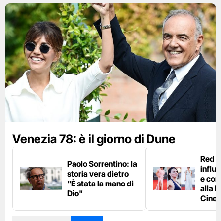
Venezia 78: è il giorno di Dune
Red c
Paolo Sorrentino: la
influ
storia vera dietro
e com
"È stata la mano di
alla 
Dio"
Cine