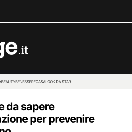
A
BEAUTY
BENESSERE
CASA
LOOK DA STAR
e da sapere
azione per prevenire
eno