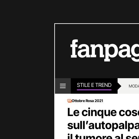
STILE E TREND
MOD
Ottobre Rosa 2021
Le cinque cos
sull’autopalp
il tumore al s