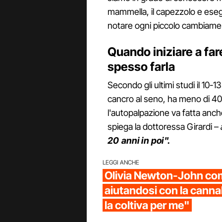
mammella, il capezzolo e ese
notare ogni piccolo cambiament
Quando iniziare a fa
spesso farla
Secondo gli ultimi studi il 10-
cancro al seno, ha meno di 40
l'autopalpazione va fatta anch
spiega la dottoressa Girardi –
20 anni in poi".
LEGGI ANCHE
Olivia Newton-John com
aiutandosi con la canna
la coltiva per me"