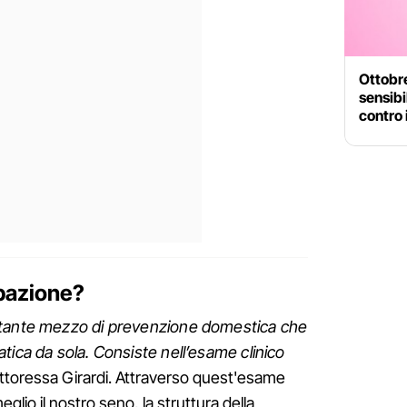
Ottobre
sensibi
contro 
lpazione?
rtante mezzo di prevenzione domestica che
tica da sola. Consiste nell’esame clinico
ottoressa Girardi. Attraverso quest'esame
lio il nostro seno, la struttura della