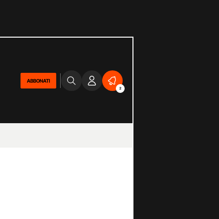
ABBONATI
2