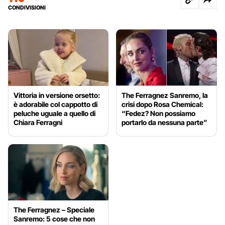
CONDIVISIONI
Vittoria in versione orsetto:
The Ferragnez Sanremo, la
è adorabile col cappotto di
crisi dopo Rosa Chemical:
peluche uguale a quello di
“Fedez? Non possiamo
Chiara Ferragni
portarlo da nessuna parte”
The Ferragnez – Speciale
Sanremo: 5 cose che non