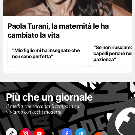
Paola Turani, la maternità le ha
cambiato la vita
"Se non riusciamo a
"Mio figlio mi ha insegnato che
capelli perché non
non sono perfetta"
pazienza"
Più che un giornale
Il media che racconta il tempo in cui
viviamo con occhi moderni