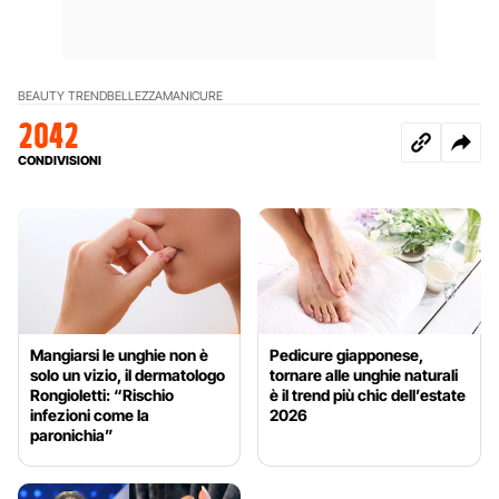
BEAUTY TREND
BELLEZZA
MANICURE
2042
CONDIVISIONI
Mangiarsi le unghie non è
Pedicure giapponese,
solo un vizio, il dermatologo
tornare alle unghie naturali
Rongioletti: “Rischio
è il trend più chic dell’estate
infezioni come la
2026
paronichia”