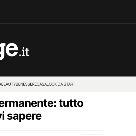
A
BEAUTY
BENESSERE
CASA
LOOK DA STAR
ermanente: tutto
vi sapere