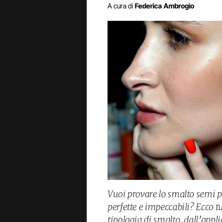
A cura di
Federica Ambrogio
Vuoi provare lo smalto semi
perfette e impeccabili? Ecco t
tipologia di smalto, dall’appl