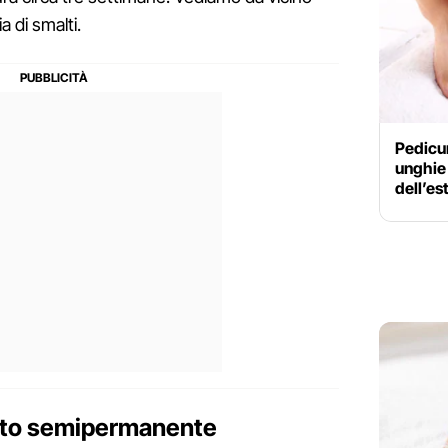
ia di smalti.
Pedicur
unghie 
dell’es
alto semipermanente