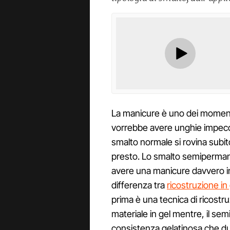
La manicure è uno dei momenti 
vorrebbe avere unghie impecca
smalto normale si rovina sub
presto. Lo smalto semipermane
avere una manicure davvero i
differenza tra
ricostruzione in
prima è una tecnica di ricostr
materiale in gel mentre, il se
consistenza gelatinosa che du