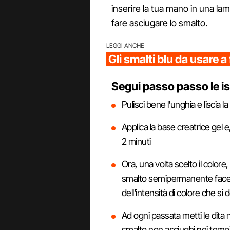
inserire la tua mano in una l
fare asciugare lo smalto.
LEGGI ANCHE
Gli smalti blu da usare 
Segui passo passo le is
Pulisci bene l'unghia e liscia l
Applica la base creatrice gel e
2 minuti
Ora, una volta scelto il colore
smalto semipermanente facend
dell'intensità di colore che si
Ad ogni passata metti le dita 
smalto non asciughi nei tempi