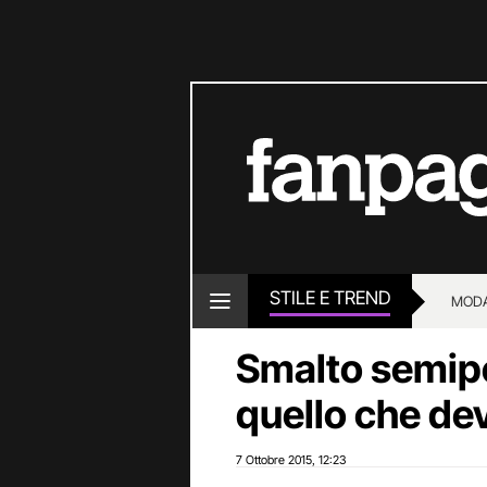
STILE E TREND
MOD
Smalto semip
quello che de
7 Ottobre 2015
12:23
,