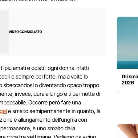
VIDEO CONSIGLIATO
più amati e odiati : ogni donna infatti
Gli sma
bili e sempre perfette, ma a volte lo
2026
ito sbeccandosi o diventando opaco troppo
nte, invece, dura a lungo e ti permette di
mpeccabile. Occorre però fare una
 gel
e smalto semipermanente in quanto, la
uzione e allungamento dell'unghia con
mipermanente, è uno smalto dalla
ra circa tre settimane. Vediamo da vicino