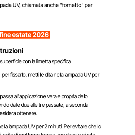
ampada UV, chiamata anche "fornetto" per
a fine estate 2026
truzioni
a superficie con la limetta specifica
, per fissarlo, metti le dita nella lampada UV per
, passa all'applicazione vera e propria dello
o dalle due alle tre passate, a seconda
 desidera ottenere.
nella lampada UV per 2 minuti. Per evitare che lo
, evita di metterne troppo, ma dosa la giusta