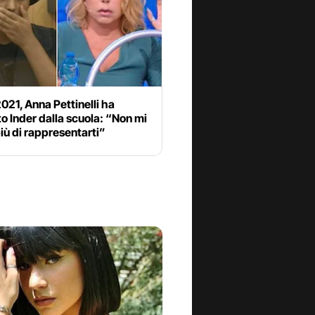
021, Anna Pettinelli ha
o Inder dalla scuola: “Non mi
iù di rappresentarti”