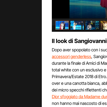
Il look di Sangiovanni
Dopo aver spopolato con i suoi c
accessori genderless
, Sangiov
durante la finale di Amici di Ma
total white con un esclusivo e
Primavera/Estate 2018 di Etro.
over e una canotta bianca, abb
dei micro specchi riflettenti 
Dior sfoggiato da Madame dur
non hanno mai nascosto di ess