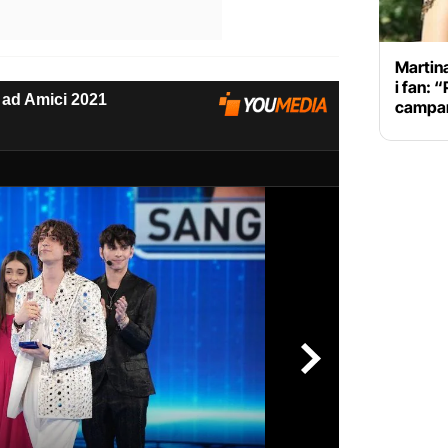
Martina
i fan: 
campan