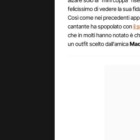
alzare solo la "mini coppa" ris
felicissimo di vedere la sua fi
Così come nei precedenti appun
cantante ha spopolato con
il 
che in molti hanno notato è ch
un outfit scelto dall'amica
Ma