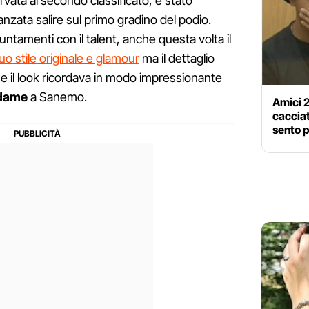
ervata al secondo classificato, è stato
danzata salire sul primo gradino del podio.
tamenti con il talent, anche questa volta il
suo stile originale e glamour
ma il dettaglio
e il look ricordava in modo impressionante
dame
a Sanemo.
Amici 2
cacciat
sento p