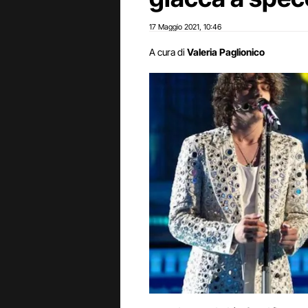
17 Maggio 2021
10:46
,
A cura di
Valeria Paglionico