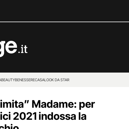
A
BEAUTY
BENESSERE
CASA
LOOK DA STAR
“imita” Madame: per
mici 2021 indossa la
chio