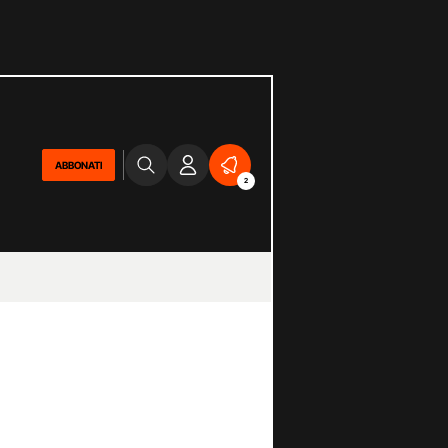
ABBONATI
2