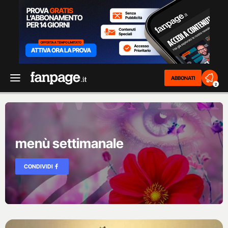
ABBONATI
2
menù settimanale
CONDIVIDI