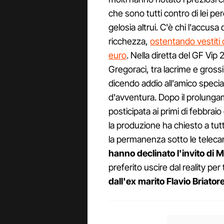
che sono tutti contro di lei p
gelosia altrui. C'è chi l'accus
ricchezza,
ostentando vestiti 
euro
. Nella diretta del GF Vip
Gregoraci, tra lacrime e grossi s
dicendo addio all'amico speci
d'avventura. Dopo il prolungam
posticipata ai primi di febbraio
la produzione ha chiesto a tutt
la permanenza sotto le telec
hanno declinato l'invito di 
preferito uscire dal reality per
dall'ex marito Flavio Briator