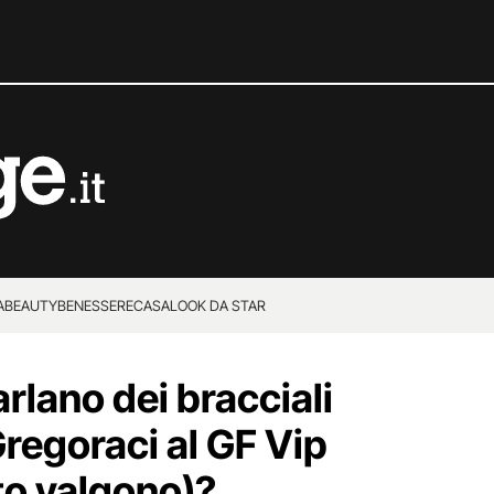
A
BEAUTY
BENESSERE
CASA
LOOK DA STAR
arlano dei bracciali
Gregoraci al GF Vip
to valgono)?