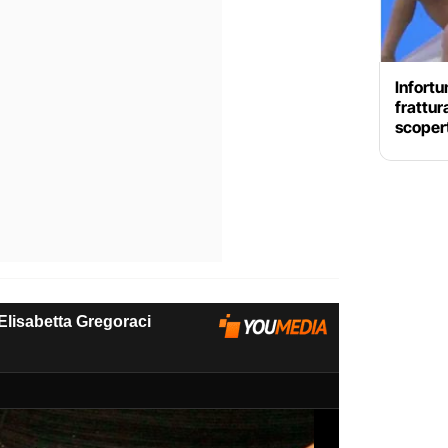
Infortu
frattur
scopert