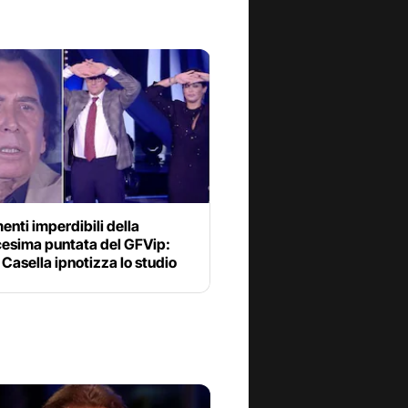
enti imperdibili della
cesima puntata del GFVip:
Casella ipnotizza lo studio