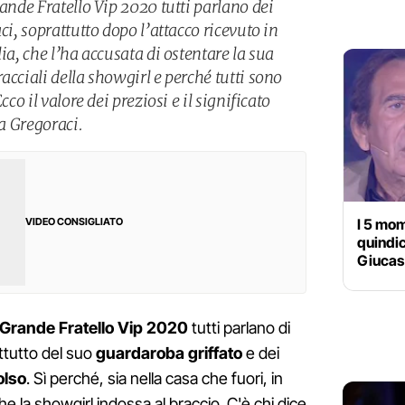
rande Fratello Vip 2020 tutti parlano dei
ci, soprattutto dopo l’attacco ricevuto in
ia, che l’ha accusata di ostentare la sua
acciali della showgirl e perché tutti sono
cco il valore dei preziosi e il significato
la Gregoraci.
I 5 mom
VIDEO CONSIGLIATO
quindi
Giucas 
Grande Fratello Vip 2020
tutti parlano di
ttutto del suo
guardaroba griffato
e dei
olso
. Sì perché, sia nella casa che fuori, in
he la showgirl indossa al braccio. C'è chi dice