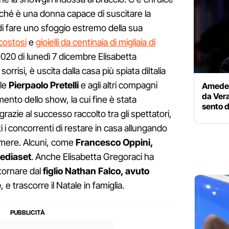
erché è una donna capace di suscitare la
a di fare uno sfoggio estremo della sua
costosi
e
gioielli da centinaia di migliaia di
 2020 di lunedì 7 dicembre Elisabetta
orrisi, è uscita dalla casa più spiata dìItalia
ale
Pierpaolo Pretelli
e agli altri compagni
Amedeo 
da Vera
ento dello show, la cui fine è stata
sento 
 grazie al successo raccolto tra gli spettatori,
i i concorrenti di restare in casa allungando
amere. Alcuni, come
Francesco Oppini,
Mediaset
. Anche Elisabetta Gregoraci ha
 tornare dal
figlio Nathan Falco, avuto
e
, e trascorre il Natale in famiglia.