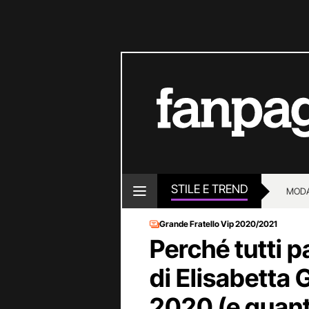
STILE E TREND
MOD
Grande Fratello Vip 2020/2021
Perché tutti p
di Elisabetta 
2020 (e quan