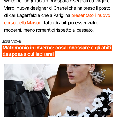
white nei lunghi abiti monospalla disegnati da Virginie
Viard, nuova designer di Chanel che ha preso il posto
di Karl Lagerfeld e che a Parigi ha
presentato il nuovo
corso della Maison
, fatto di abiti più essenziali e
moderni, meno romantici rispetto al passato.
LEGGI ANCHE
Matrimonio in inverno: cosa indossare e gli abiti
da sposa a cui ispirarsi