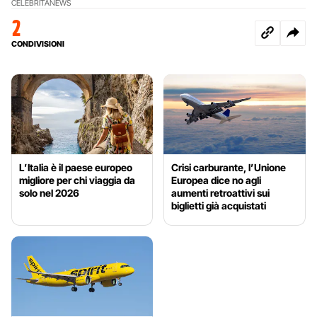
CELEBRITÀ
NEWS
2
CONDIVISIONI
L’Italia è il paese europeo
Crisi carburante, l’Unione
migliore per chi viaggia da
Europea dice no agli
solo nel 2026
aumenti retroattivi sui
biglietti già acquistati