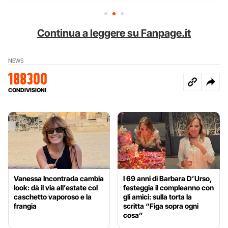
Continua a leggere su Fanpage.it
NEWS
188300
CONDIVISIONI
Vanessa Incontrada cambia
I 69 anni di Barbara D’Urso,
look: dà il via all’estate col
festeggia il compleanno con
caschetto vaporoso e la
gli amici: sulla torta la
frangia
scritta “Figa sopra ogni
cosa”