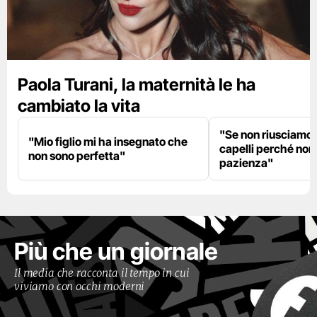
Paola Turani, la maternità le ha
cambiato la vita
"Se non riusciamo a
"Mio figlio mi ha insegnato che
capelli perché non
non sono perfetta"
pazienza"
Più che un giornale
Il media che racconta il tempo in cui
viviamo con occhi moderni