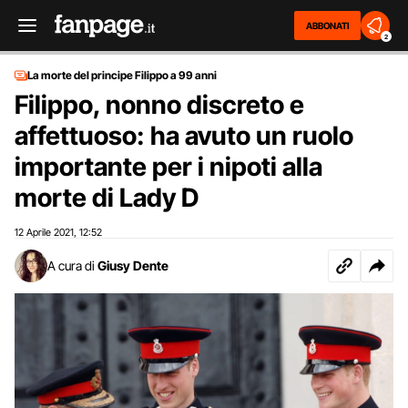
ABBONATI
2
La morte del principe Filippo a 99 anni
Filippo, nonno discreto e
affettuoso: ha avuto un ruolo
importante per i nipoti alla
morte di Lady D
12 Aprile 2021
12:52
,
A cura di
Giusy Dente