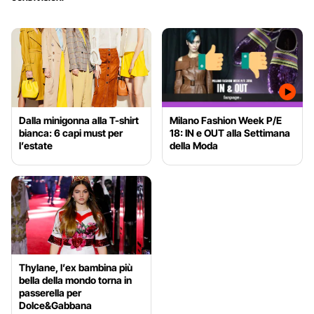
Dalla minigonna alla T-shirt
Milano Fashion Week P/E
bianca: 6 capi must per
18: IN e OUT alla Settimana
l’estate
della Moda
Thylane, l’ex bambina più
bella della mondo torna in
passerella per
Dolce&Gabbana