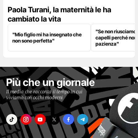
Paola Turani, la maternità le ha
cambiato la vita
"Se non riusciamo a
"Mio figlio mi ha insegnato che
capelli perché non
non sono perfetta"
pazienza"
Più che un giornale
Il media che racconta il tempo in cui
viviamo con occhi moderni