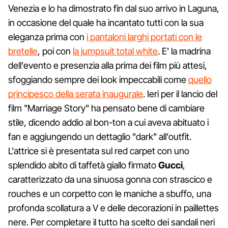
Venezia e lo ha dimostrato fin dal suo arrivo in Laguna,
in occasione del quale ha incantato tutti con la sua
eleganza prima con
i pantaloni larghi portati con le
bretelle
, poi con
la jumpsuit total white
. E' la madrina
dell'evento e presenzia alla prima dei film più attesi,
sfoggiando sempre dei look impeccabili come
quello
principesco della serata inaugurale
. Ieri per il lancio del
film "Marriage Story" ha pensato bene di cambiare
stile, dicendo addio al bon-ton a cui aveva abituato i
fan e aggiungendo un dettaglio "dark" all'outfit.
L'attrice si è presentata sul red carpet con uno
splendido abito di taffetà giallo firmato
Gucci
,
caratterizzato da una sinuosa gonna con strascico e
rouches e un corpetto con le maniche a sbuffo, una
profonda scollatura a V e delle decorazioni in paillettes
nere. Per completare il tutto ha scelto dei sandali neri