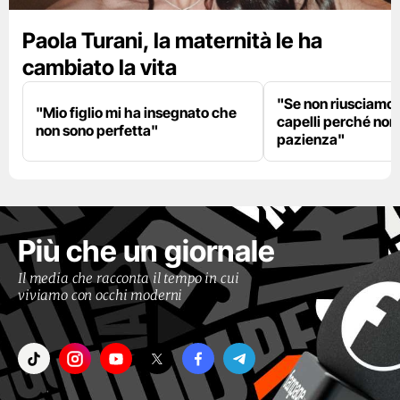
Paola Turani, la maternità le ha
cambiato la vita
"Se non riusciamo a
"Mio figlio mi ha insegnato che
capelli perché non
non sono perfetta"
pazienza"
Più che un giornale
Il media che racconta il tempo in cui
viviamo con occhi moderni