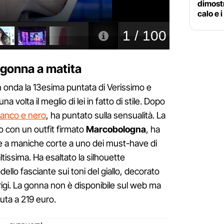
dimostr
calo e 
a gonna a matita
 onda la 13esima puntata di Verissimo e
a volta il meglio di lei in fatto di stile. Dopo
ianco e nero
, ha puntato sulla sensualità. La
o con un outfit firmato
Marcobologna
, ha
e a maniche corte a uno dei must-have di
altissima. Ha esaltato la silhouette
llo fasciante sui toni del giallo, decorato
 grigi. La gonna non è disponibile sul web ma
uta a 219 euro.