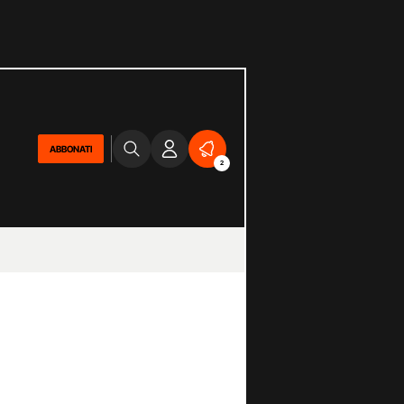
ABBONATI
2