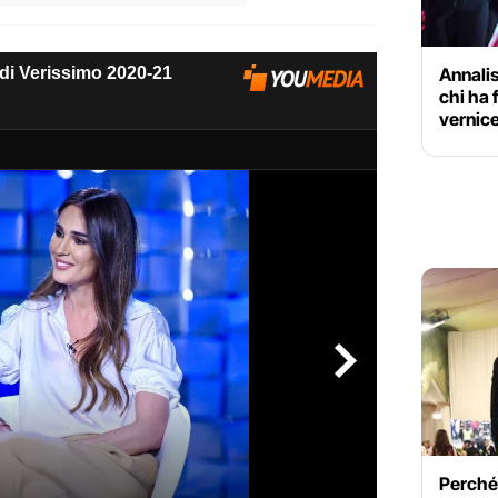
Annalis
chi ha 
vernice
Perché 