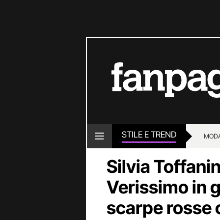
STILE E TREND
MOD
Silvia Toffani
Verissimo in g
scarpe rosse 