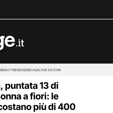
A
BEAUTY
BENESSERE
CASA
LOOK DA STAR
n, puntata 13 di
onna a fiori: le
costano più di 400