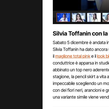
Silvia Toffanin con l
Sabato 5 dicembre è andata in
Silvia Toffanin ha dato ancora un
il
maglione total pink
e il
look b
conduttrice è apparsa in studi
abbinato un top nero aderent
stagione, la pencil skirt a vita 
impeccabile scegliendo un mode
con dei fiori neri, arancioni e
una variante simile viene vend