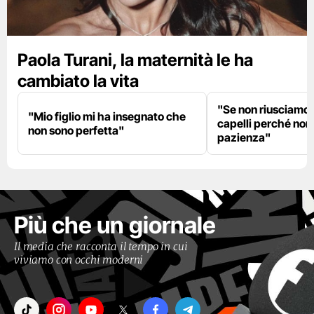
Paola Turani, la maternità le ha
cambiato la vita
"Se non riusciamo a
"Mio figlio mi ha insegnato che
capelli perché non
non sono perfetta"
pazienza"
Più che un giornale
Il media che racconta il tempo in cui
viviamo con occhi moderni