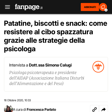
ABBONATI
2
Patatine, biscotti e snack: come
resistere al cibo spazzatura
grazie alle strategie della
psicologa
Intervista a
Dott.ssa Simona Calugi
Psicologa psicoterapeuta e presidente
dell'AIDAP (Associazione Italiana Disturbi
dell’Alimentazione e del Peso)
16 Ottobre 2020
10:33
,
A cura di
Francesca Parlato