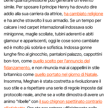
bene quanta pressione può generare un evento
simile. Per sposare il principe Henry ha dovuto dire
addio alla sua carriera da attrice,
ha cambiato religione
e ha anche stravolto il suo armadio. Se un tempo per
calcare i red carpet internazionali indossava solo
minigonne, maglie scollate, tubini aderenti e abiti
glamour e appariscenti, oggi le cose sono cambiate
ed è molto più sobria e sofistica. Indossa gonne
lunghe fino al ginocchio, pantaloni palazzo, cappottini
bon-ton, come
quello scelto per l'annuncio del
fidanzamento
, e non rinuncia mai ai cappellini in stile
britannico come
quello portato nel giorno di Natale
.
Insomma, Meghan è stata costretta a rivoluzionare il
suo stile e a rispettare una serie di regole imposte dal
protocollo reale, anche se a volte dimostra di avere un
animo "ribelle" con
il suo chignon spettinato contrario