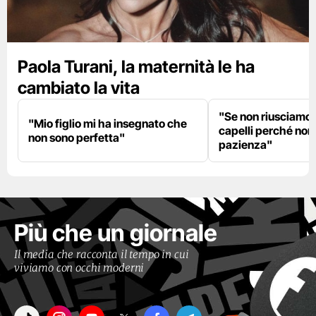
Paola Turani, la maternità le ha
cambiato la vita
"Se non riusciamo a
"Mio figlio mi ha insegnato che
capelli perché non
non sono perfetta"
pazienza"
Più che un giornale
Il media che racconta il tempo in cui
viviamo con occhi moderni