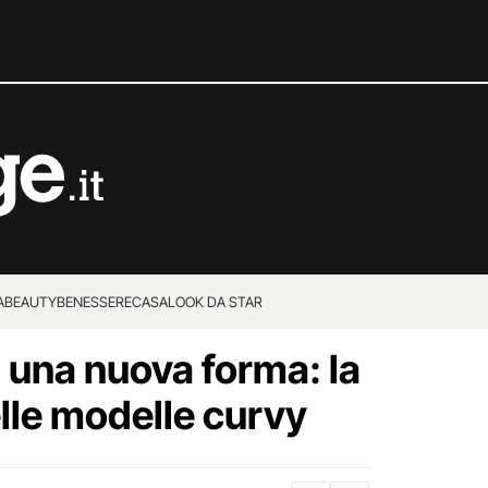
A
BEAUTY
BENESSERE
CASA
LOOK DA STAR
a una nuova forma: la
elle modelle curvy