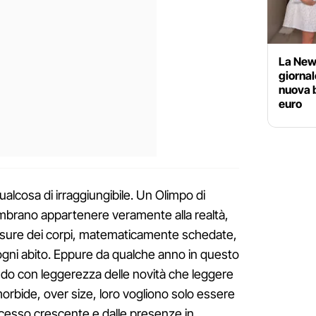
La News
giornal
nuova 
euro
lcosa di irraggiungibile. Un Olimpo di
mbrano appartenere veramente alla realtà,
 misure dei corpi, matematicamente schedate,
 di ogni abito. Eppure da qualche anno in questo
ndo con leggerezza delle novità che leggere
orbide, over size, loro vogliono solo essere
ccesso crescente e dalle presenze in