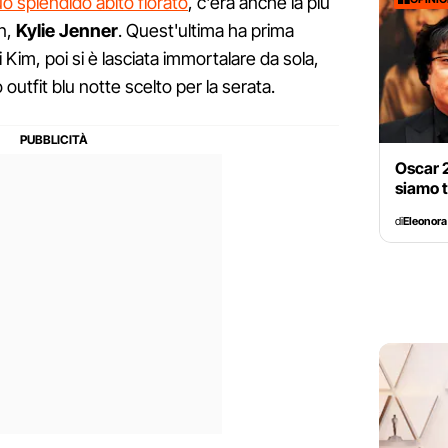
uo splendido abito fiorato
, c'era anche la più
an,
Kylie Jenner
. Quest'ultima ha prima
di Kim, poi si è lasciata immortalare da sola,
outfit blu notte scelto per la serata.
Oscar 2
siamo t
di
Eleonora