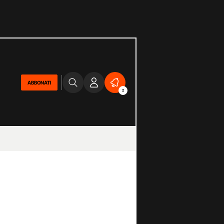
ABBONATI
2