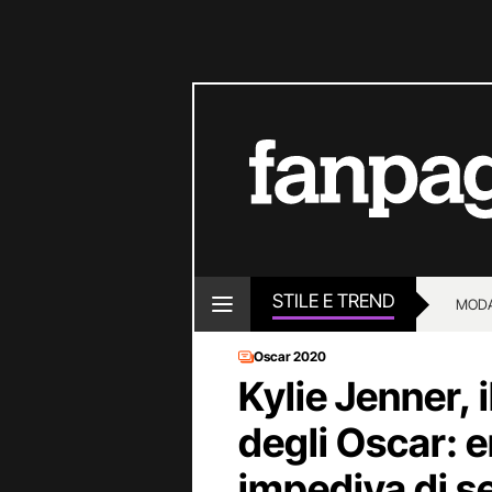
STILE E TREND
MOD
Oscar 2020
Kylie Jenner, i
degli Oscar: e
impediva di s