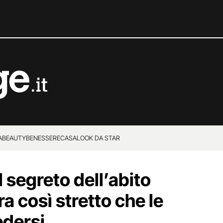
A
BEAUTY
BENESSERE
CASA
LOOK DA STAR
l segreto dell’abito
ra così stretto che le
edersi