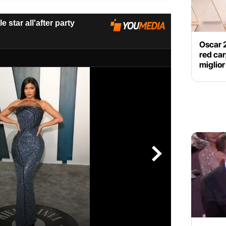
Oscar 2
red car
miglior