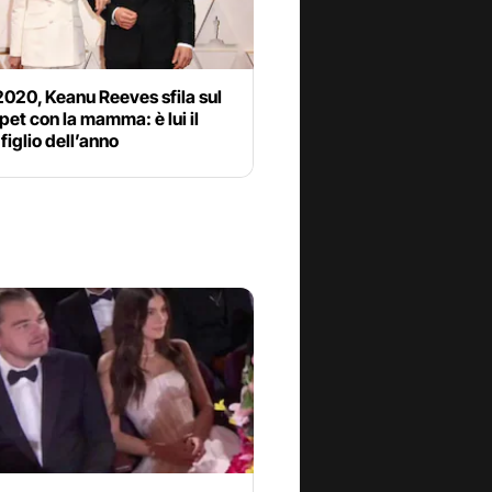
020, Keanu Reeves sfila sul
pet con la mamma: è lui il
 figlio dell’anno