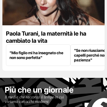
Paola Turani, la maternità le ha
cambiato la vita
"Se non riusciamo a
"Mio figlio mi ha insegnato che
capelli perché non
non sono perfetta"
pazienza"
Più che un giornale
Il media che racconta il tempo in cui
viviamo con occhi moderni