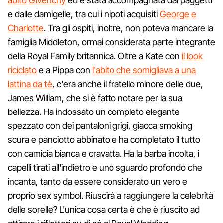
abito Givenchy
ed è stata accompagnata dai paggetti
e dalle damigelle, tra cui i nipoti acquisiti
George e
Charlotte
. Tra gli ospiti, inoltre, non poteva mancare la
famiglia Middleton, ormai considerata parte integrante
della Royal Family britannica. Oltre a Kate con
il look
riciclato
e a Pippa con
l'abito che somigliava a una
lattina da tè
, c'era anche il fratello minore delle due,
James William, che si è fatto notare per la sua
bellezza. Ha indossato un completo elegante
spezzato con dei pantaloni grigi, giacca smoking
scura e panciotto abbinato e ha completato il tutto
con camicia bianca e cravatta. Ha la barba incolta, i
capelli tirati all'indietro e uno sguardo profondo che
incanta, tanto da essere considerato un vero e
proprio sex symbol. Riuscirà a raggiungere la celebrità
delle sorelle? L'unica cosa certa è che è riuscito ad