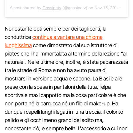
A post shared by
Gossipetv
(@gossipetv) on
Nov 15, 2018 at 4:48am PST
Nonostante opti sempre per dei tagli corti, la
conduttrice
continua a vantare una chioma
lunghissima
come dimostrato dal suo istruttore di
pilates che l'ha immortalata al termine della lezione "al
naturale". Nelle ultime ore, inoltre, è stata paparazzata
tra le strade di Roma e non ha avuto paura di
mostrarsi in versione acqua e sapone. La Blasi è alle
prese con la spesa in pantaloni della tuta, felpa
sportiva e maxi cappotto ma la cosa particolare è che
non porta né la parrucca né un filo di make-up. Ha
dunque i capelli lunghi legati in una treccia, il colorito
pallido e gli occhi meno grandi del solito ma,
nonostante ciò, è sempre bella. L'accessorio a cui non