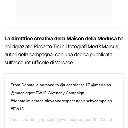
La direttrice creativa della Maison della Medusa
ha
poi rigraziato Riccarto Tisi e i fotografi Mert&Marcus,
autori della campagna, con una dedica pubblicata
sull'account ufficiale di Versace
From Donatella Versace to @riccardotisci17 @mertalas
@macpiggott FW15 Givenchy Campaign
#donatellaversace #loveandrespect #givenchycampaign
#FW15
A post shared by
Versace
(@versace) on
Apr 28, 2015 at 7:59am PDT