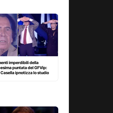
enti imperdibili della
cesima puntata del GFVip:
Casella ipnotizza lo studio