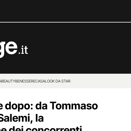
A
BEAUTY
BENESSERE
CASA
LOOK DA STAR
 e dopo: da Tommaso
Salemi, la
e dei concorrenti