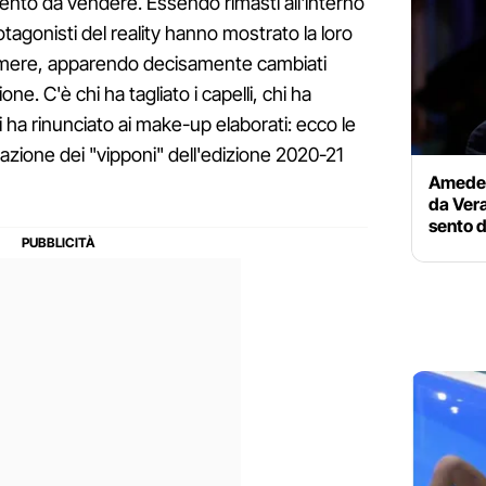
alento da vendere. Essendo rimasti all'interno
otagonisti del reality hanno mostrato la loro
camere, apparendo decisamente cambiati
ione. C'è chi ha tagliato i capelli, chi ha
 ha rinunciato ai make-up elaborati: ecco le
azione dei "vipponi" dell'edizione 2020-21
Amedeo 
da Vera
sento 