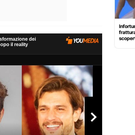
Infortu
frattur
scopert