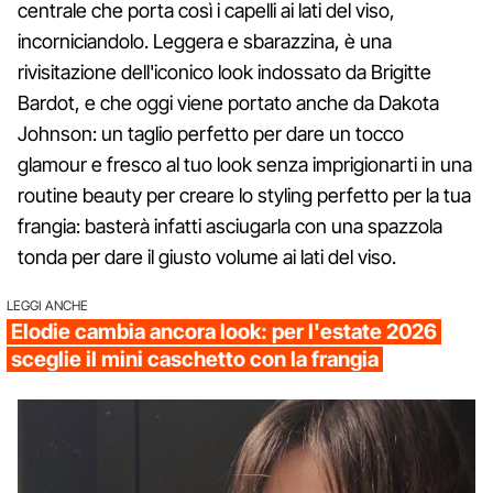
centrale che porta così i capelli ai lati del viso,
incorniciandolo. Leggera e sbarazzina, è una
rivisitazione dell'iconico look indossato da Brigitte
Bardot, e che oggi viene portato anche da Dakota
Johnson: un taglio perfetto per dare un tocco
glamour e fresco al tuo look senza imprigionarti in una
routine beauty per creare lo styling perfetto per la tua
frangia: basterà infatti asciugarla con una spazzola
tonda per dare il giusto volume ai lati del viso.
LEGGI ANCHE
Elodie cambia ancora look: per l'estate 2026
sceglie il mini caschetto con la frangia