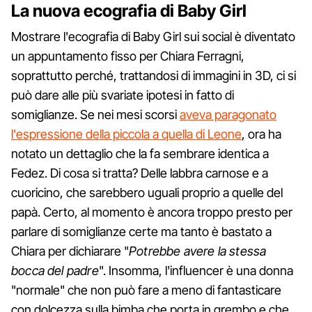
La nuova ecografia di Baby Girl
Mostrare l'ecografia di Baby Girl sui social è diventato
un appuntamento fisso per Chiara Ferragni,
soprattutto perché, trattandosi di immagini in 3D, ci si
può dare alle più svariate ipotesi in fatto di
somiglianze. Se nei mesi scorsi
aveva paragonato
l'espressione della piccola a quella di Leone
, ora ha
notato un dettaglio che la fa sembrare identica a
Fedez. Di cosa si tratta? Delle labbra carnose e a
cuoricino, che sarebbero uguali proprio a quelle del
papà. Certo, al momento è ancora troppo presto per
parlare di somiglianze certe ma tanto è bastato a
Chiara per dichiarare "
Potrebbe avere la stessa
bocca del padre
". Insomma, l'influencer è una donna
"normale" che non può fare a meno di fantasticare
con dolcezza sulla bimba che porta in grembo e che