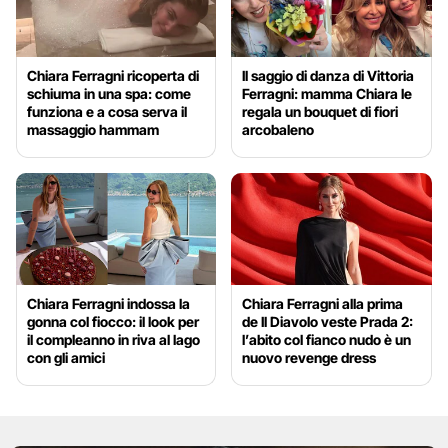
Chiara Ferragni ricoperta di
Il saggio di danza di Vittoria
schiuma in una spa: come
Ferragni: mamma Chiara le
funziona e a cosa serva il
regala un bouquet di fiori
massaggio hammam
arcobaleno
Chiara Ferragni indossa la
Chiara Ferragni alla prima
gonna col fiocco: il look per
de Il Diavolo veste Prada 2:
il compleanno in riva al lago
l’abito col fianco nudo è un
con gli amici
nuovo revenge dress