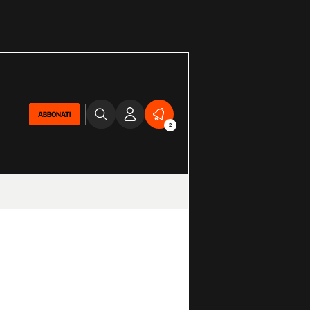
ABBONATI
2