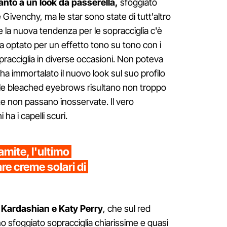
anto a un look da passerella,
sfoggiato
 Givenchy, ma le star sono state di tutt'altro
e la nuova tendenza per le sopracciglia c'è
optato per un effetto tono su tono con i
opracciglia in diverse occasioni. Non poteva
a immortalato il nuovo look sul suo profilo
i, le bleached eyebrows risultano non troppo
e non passano inosservate. Il vero
ha i capelli scuri.
amite, l'ultimo
re creme solari di
m Kardashian e Katy Perry
, che sul red
 sfoggiato sopracciglia chiarissime e quasi