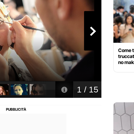
Come t
trucca
no mak