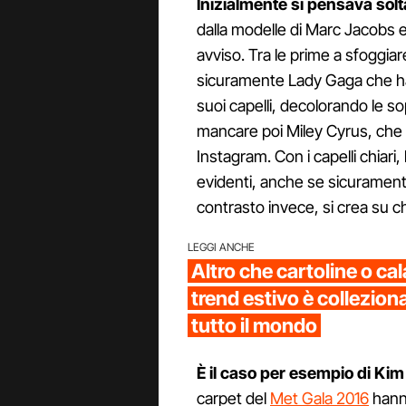
Inizialmente si pensava solt
dalla modelle di Marc Jacobs e
avviso. Tra le prime a sfoggiar
sicuramente Lady Gaga che ha 
suoi capelli, decolorando le s
mancare poi Miley Cyrus, che h
Instagram. Con i capelli chiar
evidenti, anche se sicurament
contrasto invece, si crea su chi 
LEGGI ANCHE
Altro che cartoline o cal
trend estivo è colleziona
tutto il mondo
È il caso per esempio di Ki
carpet del
Met Gala 2016
hanno