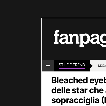
STILE E TREND
MOD
Bleached eyeb
delle star che 
sopracciglia 