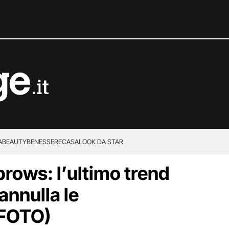
A
BEAUTY
BENESSERE
CASA
LOOK DA STAR
rows: l’ultimo trend
annulla le
(FOTO)