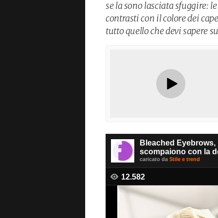
se la sono lasciata sfuggire: l
contrasti con il colore dei ca
tutto quello che devi sapere s