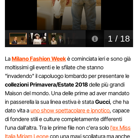
La
Milano Fashion Week
è cominciata ieri e sono già
moltissimi gli eventi e le sfilate che stanno
"invadendo" il capoluogo lombardo per presentare le
collezioni Primavera/Estate 2018
delle più grandi
Maison del mondo. Una delle prime ad aver mandato
in passerella la sua linea estiva è stata
Gucci
, che ha
dato vita a
uno show spettacolare e ipnotico
, capace
di fondere stili e culture completamente differenti
l'una dall'altra. Tra le prime file non c'era solo
l'ex Miss
Italia Miriam Leone
con una maxi scollatura ma anche