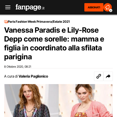
ABBONATI
2
Paris Fashion Week Primavera/Estate 2021
Vanessa Paradis e Lily-Rose
Depp come sorelle: mamma e
figlia in coordinato alla sfilata
parigina
8 Ottobre 2020
08:21
,
A cura di
Valeria Paglionico