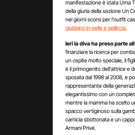
manifestazione è stata Uma T
della giuria della sezione Un 
nei giorni scorsi per l'outfit c
giubbino in pelle e pelliccia.
Ieri la diva ha preso parte a
finanziare la ricerca per comb
un ospite molto speciale, il 
è il primogenito dell'attrice e
sposata dal 1998 al 2008, e po
rappresentante della generazio
elegantissimo con un completo 
mentre la mamma ha scelto un
spacco vertiginoso sulla gamba
camicia sbottonata e un cappo
Armani Privé.