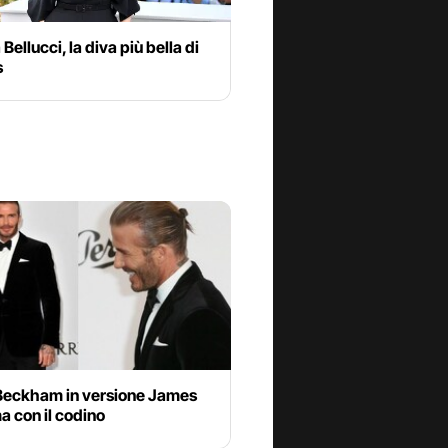
Bellucci, la diva più bella di
s
Beckham in versione James
 con il codino