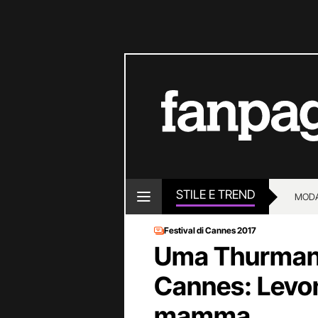
STILE E TREND
MOD
Festival di Cannes 2017
Uma Thurman p
Cannes: Levon 
mamma