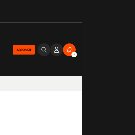
ABBONATI
2