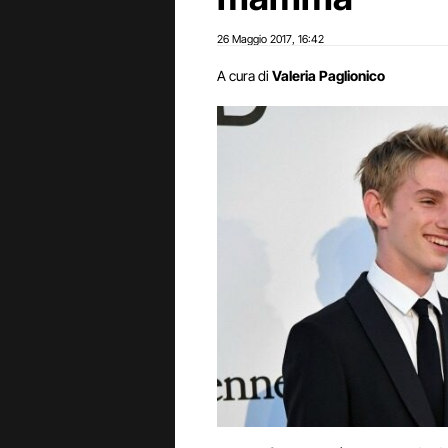
26 Maggio 2017
16:42
,
A cura di
Valeria Paglionico