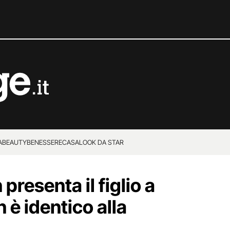
A
BEAUTY
BENESSERE
CASA
LOOK DA STAR
resenta il figlio a
è identico alla