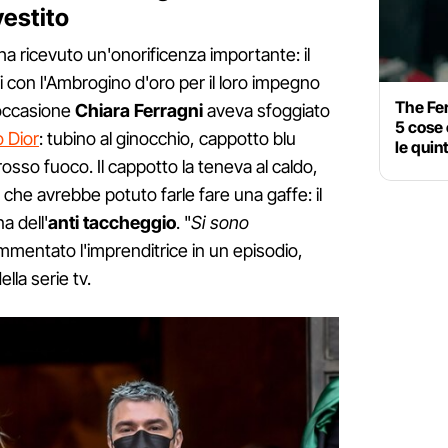
vestito
a ricevuto un'onorificenza importante: il
i con l'Ambrogino d'oro per il loro impegno
The Fe
'occasione
Chiara Ferragni
aveva sfoggiato
5 cose
o Dior
: tubino al ginocchio, cappotto blu
le quin
rosso fuoco. Il cappotto la teneva al caldo,
che avrebbe potuto farle fare una gaffe: il
a dell'
anti taccheggio
. "
Si sono
mmentato l'imprenditrice in un episodio,
lla serie tv.