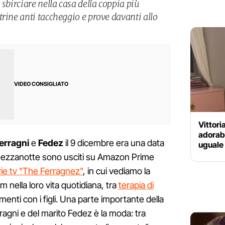
 sbirciare nella casa della coppia più
rine anti taccheggio e prove davanti allo
VIDEO CONSIGLIATO
Vittori
adorabi
erragni
e
Fedez
il 9 dicembre era una data
uguale 
 mezzanotte sono usciti su Amazon Prime
erie tv "The Ferragnez"
, in cui vediamo la
m nella loro vita quotidiana, tra
terapia di
omenti con i figli. Una parte importante della
erragni e del marito Fedez è la moda: tra