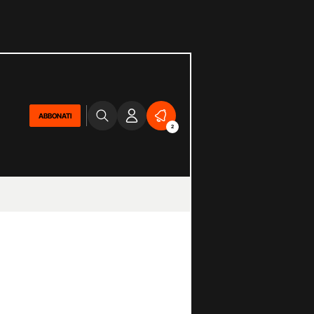
ABBONATI
2