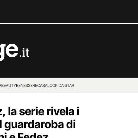
A
BEAUTY
BENESSERE
CASA
LOOK DA STAR
la serie rivela i
l guardaroba di
ni e Fedez