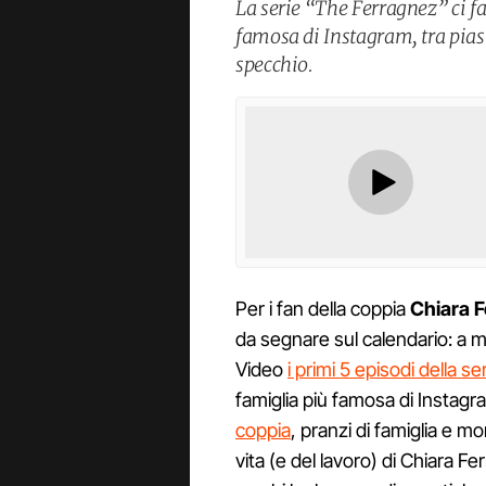
La serie “The Ferragnez” ci fa
famosa di Instagram, tra piast
specchio.
Per i fan della coppia
Chiara F
da segnare sul calendario: a
Video
i primi 5 episodi della s
famiglia più famosa di Instagra
coppia
, pranzi di famiglia e m
vita (e del lavoro) di Chiara F