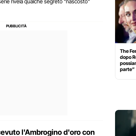
 serie rivela qualche segreto "nascosto"
The Fer
dopo R
possia
parte”
icevuto l'Ambrogino d'oro con