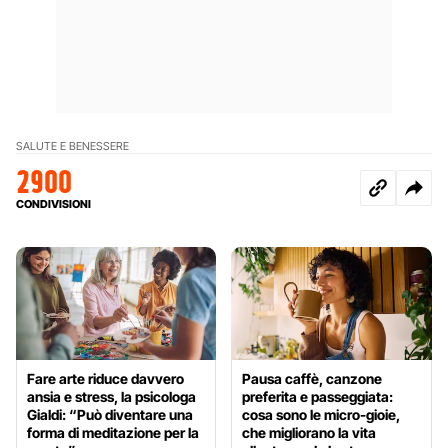
SALUTE E BENESSERE
2900
CONDIVISIONI
Fare arte riduce davvero
Pausa caffè, canzone
ansia e stress, la psicologa
preferita e passeggiata:
Gialdi: “Può diventare una
cosa sono le micro-gioie,
forma di meditazione per la
che migliorano la vita