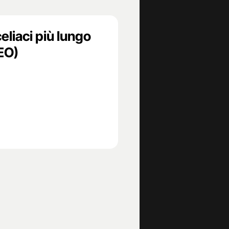
celiaci più lungo
EO)