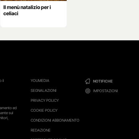
Il menù natalizio per i
celiaci
 il
YOUMEDIA
NOTIFICHE
SEGNALAZIONI
IMPOSTAZIONI
PRIVACY POLICY
ttamento ed
COOKIE POLICY
sente sul
itori,
CONDIZIONI ABBONAMENTO
REDAZIONE