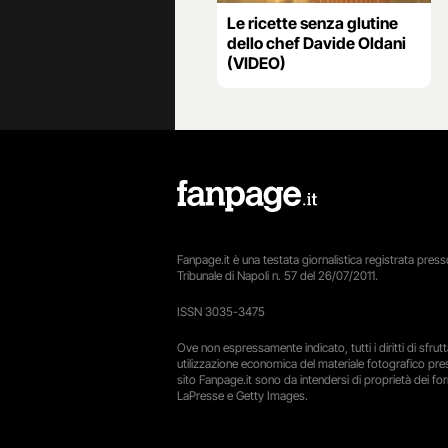
Le ricette senza glutine
dello chef Davide Oldani
(VIDEO)
Fanpage.it è una testata giornalistica registrata presso
Tribunale di Napoli n. 57 del 26/07/2011.
ISSN 3035-3475
Ove non espressamente indicato, tutti i diritti di sfru
utilizzazione economica del materiale fotografico pre
sito Fanpage.it sono da intendersi di proprietà dei forn
LaPresse e Getty Images.