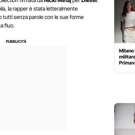
llection firmata da
Nicki Minaj
per
Diesel
.
ila, la rapper è stata letteralmente
o tutti senza parole con le sue forme
a fluo.
Milano 
militar
Primav