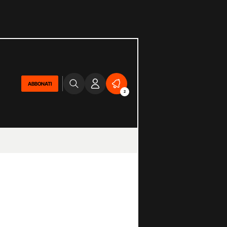
ABBONATI
2