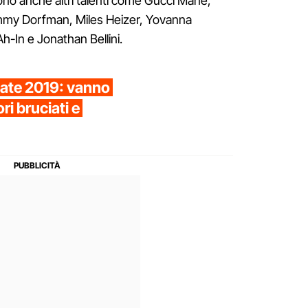
ono anche altri talenti come Gucci Mane,
Tommy Dorfman, Miles Heizer, Yovanna
h-In e Jonathan Bellini.
state 2019: vanno
ri bruciati e