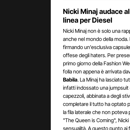
Nicki Minaj audace al
linea per Diesel
Nicki Minaj non è solo una rap
anche nel mondo della moda. E' 
firmando un'esclusiva capsule
offese degli haters. Per presen
primo giorno della Fashion We
folla non appena è arrivata dav
Babila
. La Minaj ha lasciato t
infatti indossato una jumpsuit 
capezzoli, abbinata a degli sti
completare il tutto ha optato 
la fila laterale che non poteva
"The Queen is Coming", Nicki ha
sensualità. A questo punto ai f