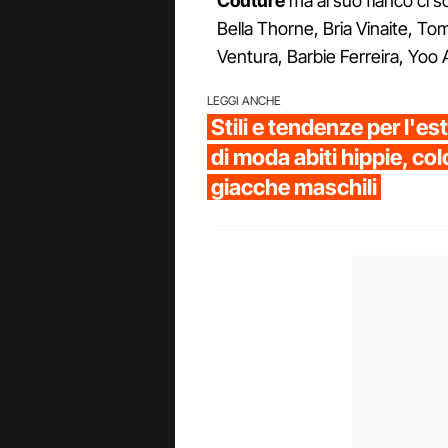
Couture
ma al suo fianco ci s
Bella Thorne, Bria Vinaite, 
Ventura, Barbie Ferreira, Yoo A
LEGGI ANCHE
Stili e tendenze per l'e
di moda abiti hippie, colo
giacche maschili