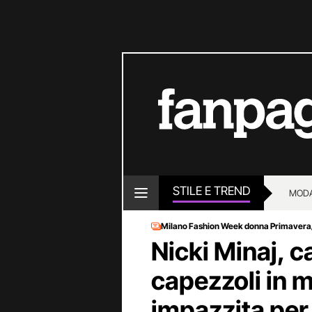
STILE E TREND
MOD
Milano Fashion Week donna Primavera
Nicki Minaj, ca
capezzoli in m
impazzita per 