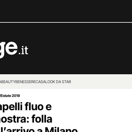
A
BEAUTY
BENESSERE
CASA
LOOK DA STAR
/Estate 2019
pelli fluo e
ostra: folla
l’arrivo a Milano